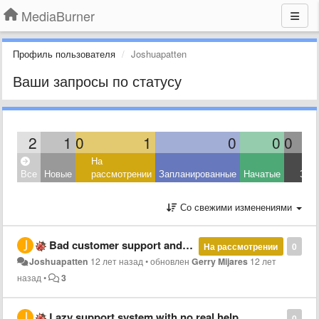
MediaBurner
Профиль пользователя
Joshuapatten
Ваши запросы по статусу
2
1
0
1
0
0
0
На
Все
Новые
рассмотрении
Запланированные
Начатые
Зав
Со свежими изменениями
Bad customer support and app
На рассмотрении
0
Joshuapatten
12 лет назад
•
обновлен
Gerry Mijares
12 лет
назад
•
3
Lazy support system with no real help
0