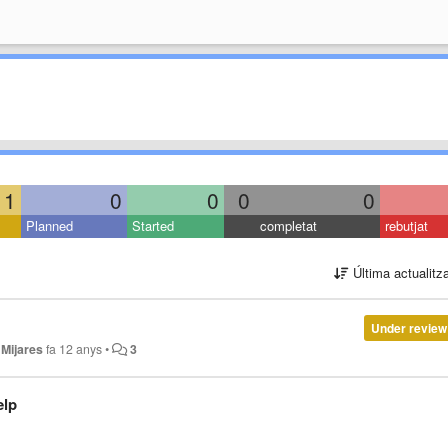
1
0
0
0
0
Planned
Started
completat
rebutjat
Última actualitz
Under review
 Mijares
fa 12 anys
•
3
elp