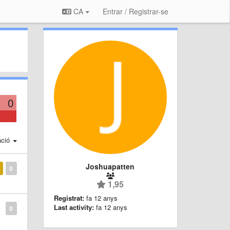
CA
Entrar / Registrar-se
0
ació
Joshuapatten
0
1,95
Registrat:
fa 12 anys
Last activity:
fa 12 anys
0