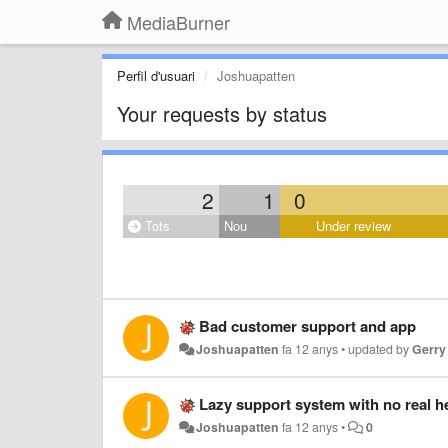
MediaBurner
Perfil d'usuari
Joshuapatten
Your requests by status
2
1
0
Tots
Nou
Under review
Bad customer support and app
Joshuapatten
fa 12 anys
•
updated by
Gerry
Lazy support system with no real h
Joshuapatten
fa 12 anys
•
0