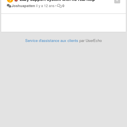
Joshuapatten
il y a 12 ans
•
0
Service d'assistance aux clients
par UserEcho