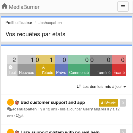
MediaBurner
Profil utilisateur
Joshuapatten
Vos requêtes par états
2
1
0
1
0
0
0
0
0
À
Tout
Nouveau
l'étude
Prévu
Commencé
Terminé
Écarté
Les derniers mis à jour
Bad customer support and app
À l'étude
0
Joshuapatten
il y a 12 ans
•
mis à jour par
Gerry Mijares
il y a 12
ans
•
3
Lazy support system with no real help
0