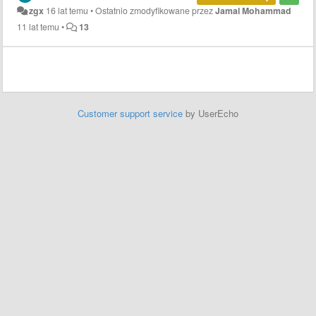
zgx
16 lat temu
•
Ostatnio zmodyfikowane przez
Jamal Mohammad
11 lat temu
•
13
Customer support service
by UserEcho