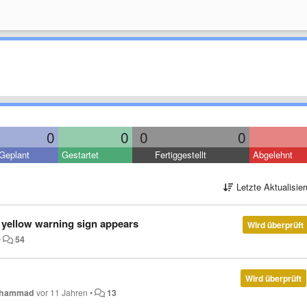
0
0
0
0
Geplant
Gestartet
Fertiggestellt
Abgelehnt
Letzte Aktualisie
 yellow warning sign appears
Wird überprüft
•
54
Wird überprüft
ohammad
vor 11 Jahren
•
13