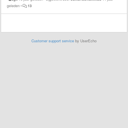
geleden
•
13
Customer support service
by UserEcho