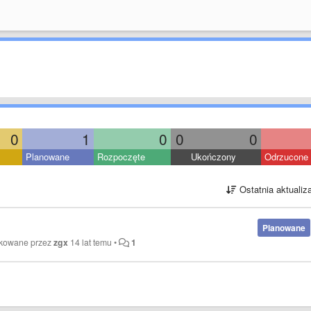
0
1
0
0
0
Planowane
Rozpoczęte
Ukończony
Odrzucone
Ostatnia aktualiz
Planowane
ikowane przez
zgx
14 lat temu
•
1