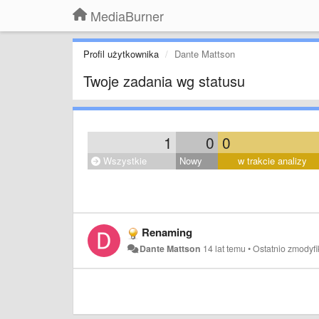
MediaBurner
Profil użytkownika
Dante Mattson
Twoje zadania wg statusu
1
0
0
Wszystkie
Nowy
w trakcie analizy
Renaming
Dante Mattson
14 lat temu
•
Ostatnio zmodyf