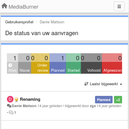
MediaBurner
Gebruikersprofiel
Dante Mattson
De status van uw aanvragen
1
0
0
0
1
0
0
0
0
Under
Alles
Nieuw
review
Planned
Started
Voltooid
Afgewezen
Laatst bijgewerkt
Renaming
Planned
+2
Dante Mattson
14 jaar geleden
•
bijgewerkt door
zgx
14 jaar geleden
•
1