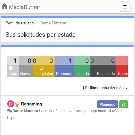
MediaBurner
Perfil de usuario
Dante Mattson
Sus solicitudes por estado
1
0
0
0
1
0
0
0
En
Todo
Nuevo
revisión
Planeado
Iniciado
Finalizado
Rechaza
Última actualización
Renaming
Planeado
+2
Dante Mattson
hace 14 años
•
actualizado por
zgx
hace 14 años
•
1