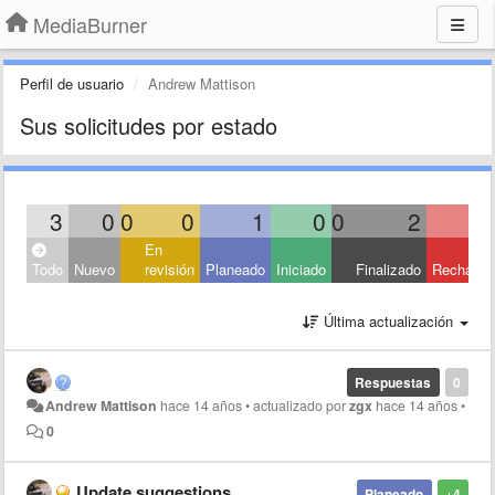
MediaBurner
Perfil de usuario
Andrew Mattison
Sus solicitudes por estado
3
0
0
0
1
0
0
2
En
Todo
Nuevo
revisión
Planeado
Iniciado
Finalizado
Rechaza
Última actualización
Respuestas
0
Andrew Mattison
hace 14 años
•
actualizado por
zgx
hace 14 años
•
0
Update suggestions
Planeado
+4