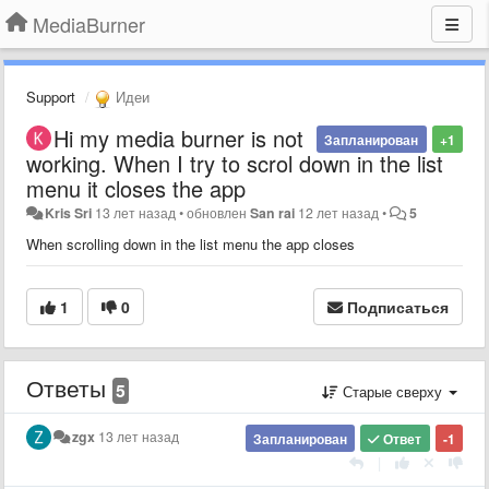
MediaBurner
Support
Идеи
Hi my media burner is not
Запланирован
+1
working. When I try to scrol down in the list
menu it closes the app
Kris Sri
13 лет назад
•
обновлен
San rai
12 лет назад
•
5
When scrolling down in the list menu the app closes
1
0
Подписаться
Ответы
5
Старые сверху
zgx
13 лет назад
Запланирован
Ответ
-1
|