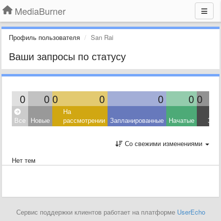
MediaBurner
Профиль пользователя
San Rai
Ваши запросы по статусу
0
0
0
0
0
0
0
На
Все
Новые
рассмотрении
Запланированные
Начатые
Зав
Со свежими изменениями
Нет тем
Сервис поддержки клиентов работает на платформе
UserEcho