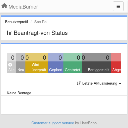
MediaBurner
Benutzerprofil
San Rai
Ihr Beantragt-von Status
0
0
0
0
0
0
0
0
Wird
Alle
Neu
überprüft
Geplant
Gestartet
Fertiggestellt
Abgelehn
Letzte Aktualisierung
Keine Beiträge
Customer support service
by UserEcho