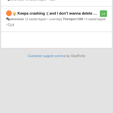
Keeps crashing :( and I don't wanna delete and download again :(
+1
mrovoxo
12 aastat tagasi
•
uuendaja
Theviper1399
12 aastat tagasi
•
5
Customer support service
by UserEcho