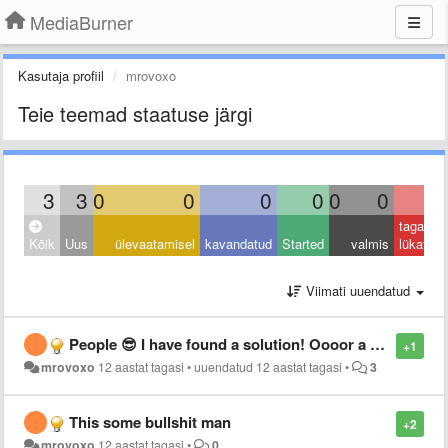
MediaBurner
Kasutaja profiil
mrovoxo
Teie teemad staatuse järgi
3
3
0
0
0
0
0
0
0
tagasi
Kõik
Uus
ülevaatamisel
kavandatud
Started
valmis
lükatud
Viimati uuendatud
People 😎 I have found a solution! Oooor a different option I must say! Go to your AppStore, look up "Video download - music video player downloader" It should be the 1st option, the Publisher is "XU YI PING." It shouldn't be hard to find peeps!
+1
mrovoxo
12 aastat tagasi
•
uuendatud
12 aastat tagasi
•
3
This some bullshit man
+2
mrovoxo
12 aastat tagasi
•
0