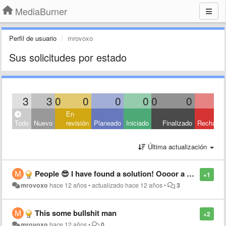
MediaBurner
Perfil de usuario
mrovoxo
Sus solicitudes por estado
3
3
0
0
0
0
0
0
En
Todo
Nuevo
revisión
Planeado
Iniciado
Finalizado
Rechaza
Última actualización
People 😎 I have found a solution! Oooor a different option I must say! Go to your AppStore, look up "Video download - music video player downloader" It should be the 1st option, the Publisher is "XU YI PING." It shouldn't be hard to find peeps!
+1
mrovoxo
hace 12 años
•
actualizado
hace 12 años
•
3
This some bullshit man
+2
mrovoxo
hace 12 años
•
0