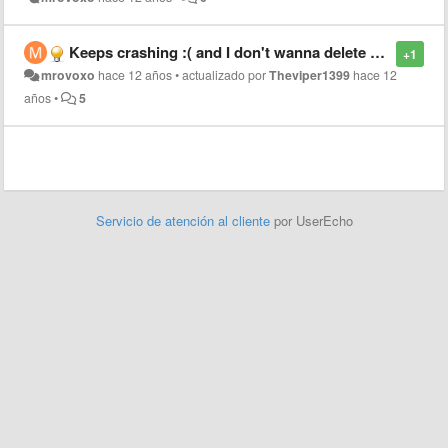
Keeps crashing :( and I don't wanna delete and download again :(
+1
mrovoxo
hace 12 años
•
actualizado por
Theviper1399
hace 12
años
•
5
Servicio de atención al cliente
por UserEcho