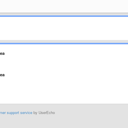
rea
rea
mer support service
by UserEcho