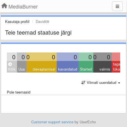
MediaBurner
Kasutaja profiil
David09
Teie teemad staatuse järgi
0
0
0
0
0
0
0
0
0
tagasi
Kõik
Uus
ülevaatamisel
kavandatud
Started
valmis
lükatud
Viimati uuendatud
Pole teemasid
Customer support service
by UserEcho