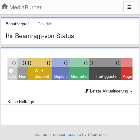
MediaBurner
Benutzerprofil
David09
Ihr Beantragt-von Status
0
0
0
0
0
0
0
0
Wird
Alle
Neu
überprüft
Geplant
Gestartet
Fertiggestellt
Abgelehn
Letzte Aktualisierung
Keine Beiträge
Customer support service
by UserEcho