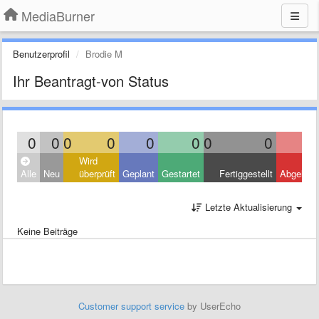
MediaBurner
Benutzerprofil
Brodie M
Ihr Beantragt-von Status
0
0
0
0
0
0
0
0
Wird
Alle
Neu
überprüft
Geplant
Gestartet
Fertiggestellt
Abgelehn
Letzte Aktualisierung
Keine Beiträge
Customer support service
by UserEcho