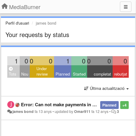
MediaBurner
Perfil d'usuari
james bond
Your requests by status
1
0
0
0
1
0
0
0
0
Under
Tots
Nou
review
Planned
Started
completat
rebutjat
Última actualització
Error: Can not make payments in your area
Planned
+4
james bond
fa 13 anys
•
updated by
Omar911
fa 12 anys
•
3