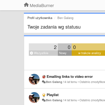
MediaBurner
Profil użytkownika
Ben Galang
Twoje zadania wg statusu
2
0
0
Wszystkie
Nowy
w trakcie analizy
Emailing links to video error
Ben Galang
14 lat temu
•
Ostatnio zmodyfik
Playlist
Ben Galang
14 lat temu
•
Ostatnio zmodyfik