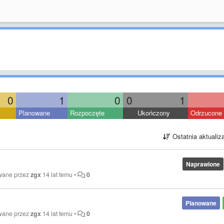
0
1
0
0
1
Planowane
Rozpoczęte
Ukończony
Odrzucone
Ostatnia aktualiz
Naprawione
owane przez
zgx
14 lat temu
•
0
Planowane
owane przez
zgx
14 lat temu
•
0