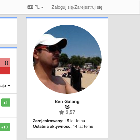
PL
Zaloguj się/Zarejestruj się
0
acja
Ben Galang
+1
2,57
Zarejestrowany:
15 lat temu
Ostatnia aktywność:
14 lat temu
+10