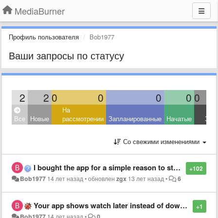
MediaBurner
Профиль пользователя
Bob1977
Ваши запросы по статусу
2
2
0
0
0
0
0
На
Все
Новые
рассмотрении
Запланированные
Начатые
Зав
Со свежими изменениями
I bought the app for a simple reason to store YouTube videos on my phone. The app worked great at first but after update I can't download videos I can only watch them later on mediaburner. I feel I've been major ripped off, as the app no longer doing what
+102
Bob1977
14 лет назад
•
обновлен
zgx
13 лет назад
•
6
Your app shows watch later instead of download
+1
Bob1977
14 лет назад
•
0