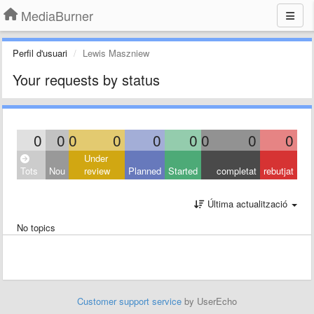
MediaBurner
Perfil d'usuari
Lewis Maszniew
Your requests by status
0
0
0
0
0
0
0
0
0
Under
Tots
Nou
review
Planned
Started
completat
rebutjat
Última actualització
No topics
Customer support service
by UserEcho