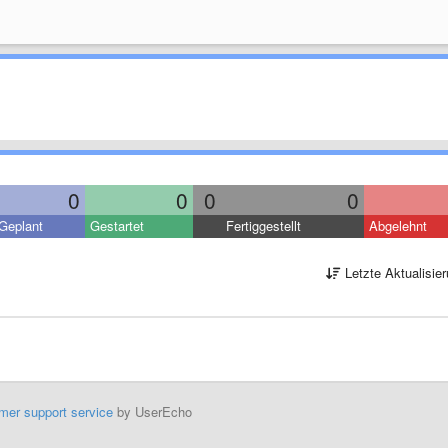
0
0
0
0
Geplant
Gestartet
Fertiggestellt
Abgelehnt
Letzte Aktualisie
mer support service
by UserEcho