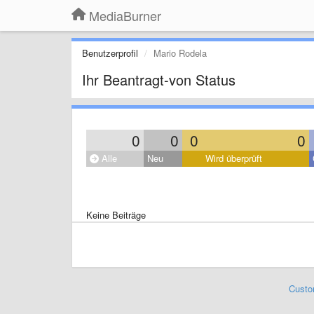
MediaBurner
Benutzerprofil
Mario Rodela
Ihr Beantragt-von Status
0
0
0
0
Alle
Neu
Wird überprüft
Keine Beiträge
Custo