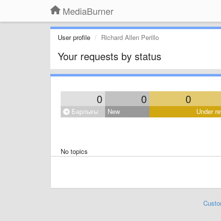
MediaBurner
User profile
Richard Allen Perillo
Your requests by status
0
0
0
Барлығы
New
Under re
No topics
Custo