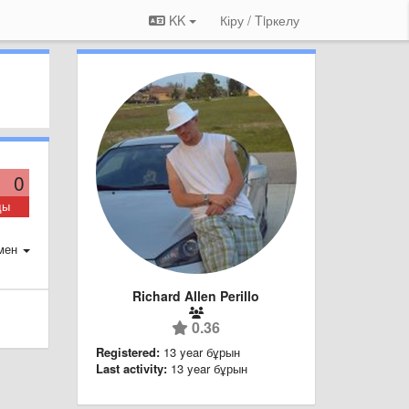
KK
Кіру / Tiркелу
0
ды
мен
Richard Allen Perillo
0.36
Registered:
13 year бұрын
Last activity:
13 year бұрын