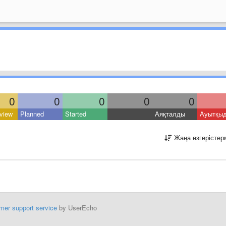
0
0
0
0
0
view
Planned
Started
Аяқталды
Ауытқы
Жаңа өзгерістер
mer support service
by UserEcho