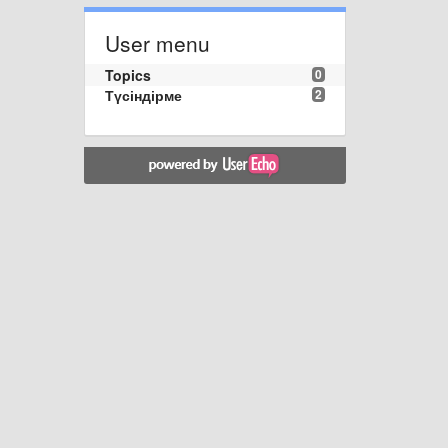
User menu
Topics
0
Түсіндірме
2