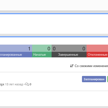
1
0
0
0
планированные
Начатые
Завершенные
Отклоненные
Со свежими изменени
Запланирован
zgx
13 лет назад
•
0