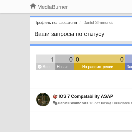
MediaBurner
Профиль пользователя
Daniel Simmonds
Ваши запросы по статусу
1
0
0
0
Все
Новые
На рассмотрении
За
IOS 7 Compatability ASAP
Daniel Simmonds
13 лет назад
•
обновлен