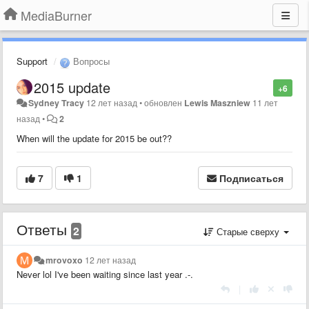
MediaBurner
Support
Вопросы
2015 update
+6
Sydney Tracy
12 лет назад
•
обновлен
Lewis Maszniew
11 лет
назад
•
2
When will the update for 2015 be out??
7
1
Подписаться
Ответы
2
Старые сверху
mrovoxo
12 лет назад
Never lol I've been waiting since last year .-.
|