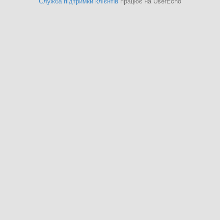
Служба підтримки клієнтів
працює на UserEcho